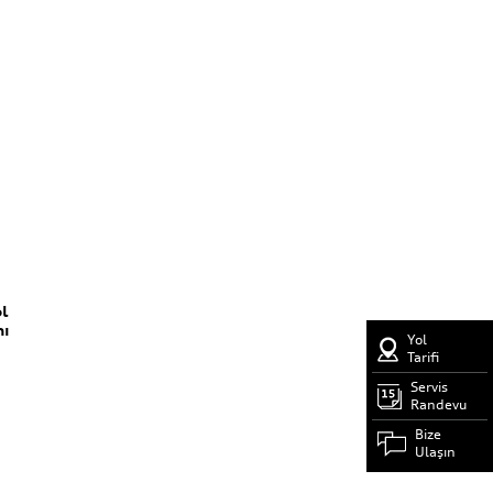
l
ı
Yol
Tarifi
Servis
Randevu
Bize
Ulaşın