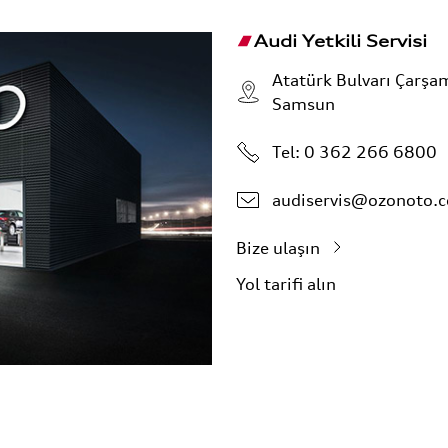
Audi Yetkili Servisi
Atatürk Bulvarı Çarşa
Samsun
Tel:
0 362 266 6800
audiservis@ozonoto.
Bize ulaşın
Yol tarifi alın