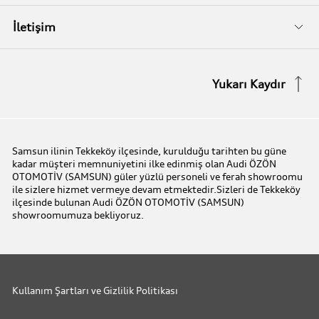
Audi Kasko
Biz Kimiz?
İletişim
Audi Garanti Plus
İletişim Bilgileri
Yukarı Kaydır
Audi Orijinal Aksesuarlar®
İletişim Formu
Serviste Prestijin 7 Prensibi
Samsun ilinin Tekkeköy ilçesinde, kurulduğu tarihten bu güne
kadar müşteri memnuniyetini ilke edinmiş olan Audi ÖZÖN
Audi Express Servis
OTOMOTİV (SAMSUN) güler yüzlü personeli ve ferah showroomu
ile sizlere hizmet vermeye devam etmektedir.Sizleri de Tekkeköy
ilçesinde bulunan Audi ÖZÖN OTOMOTİV (SAMSUN)
Audi Mobilite Garantisi
showroomumuza bekliyoruz.
Audi Online Team
Kullanım Şartları ve Gizlilik Politikası
Benim Audim